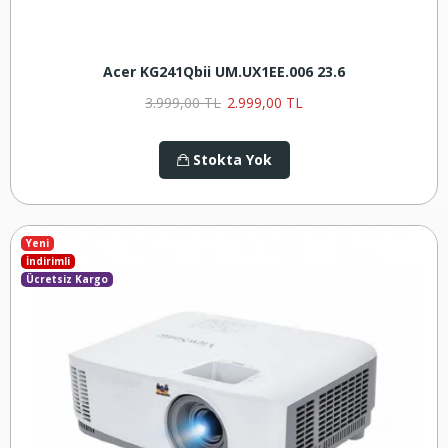
Acer KG241Qbii UM.UX1EE.006 23.6
3.999,00 TL
2.999,00 TL
Stokta Yok
Yeni
İndirimli
Ücretsiz Kargo